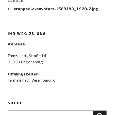
Vorheriger
ZURÜCK
Beitrag
cropped-excavators-1563190_1920-2.jpg
IHR WEG ZU UNS
Adresse
Franz-Hartl-Straße 14
93053 Regensburg
Öffnungszeiten
Termine nach Vereinbarung
SUCHE
Suche
Suche