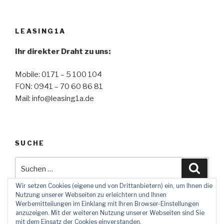
LEASING1A
Ihr direkter Draht zu uns:
Mobile: 0171 – 5 100 104
FON: 0941 – 70 60 86 81
Mail: info@leasing1a.de
SUCHE
Suche
Suche
nach:
Wir setzen Cookies (eigene und von Drittanbietern) ein, um Ihnen die
Nutzung unserer Webseiten zu erleichtern und Ihnen
Werbemitteilungen im Einklang mit Ihren Browser-Einstellungen
anzuzeigen. Mit der weiteren Nutzung unserer Webseiten sind Sie
mit dem Einsatz der Cookies einverstanden.
facebook
Instagram
LinkedIn
Xing
E-