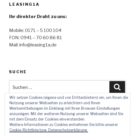
LEASING1A
Ihr direkter Draht zu uns:
Mobile: 0171 – 5 100 104
FON: 0941 – 70 60 86 81
Mail: info@leasing1a.de
SUCHE
Suche
Suche
nach:
Wir setzen Cookies (eigene und von Drittanbietern) ein, um Ihnen die
Nutzung unserer Webseiten zu erleichtern und Ihnen
Werbemitteilungen im Einklang mit Ihren Browser-Einstellungen
anzuzeigen. Mit der weiteren Nutzung unserer Webseiten sind Sie
mit dem Einsatz der Cookies einverstanden.
facebook
Instagram
LinkedIn
Xing
E-
Weitere Informationen zu Cookies entnehmen Sie bitte unserer
Mail
Cookie-Richtlinie bzw. Datenschutzerklärung.